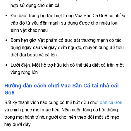
hợp sử dụng cho đàn cá.
Đại bác: Trang bị đặc biệt trong Vua Săn Cá Go8 có nhiều
cấp độ từ yếu đến mạnh sử dụng được cho nhiều loài
sinh vật khác nhau.
Bom hẹn giờ: Vật phẩm có sức sát thương mạnh có tác
dụng ngay sau vài giây đếm ngược, chuyên dùng để tiêu
diệt đại boss và cá lớn.
Lưới điện: Một hỗ trợ hữu ích có thể tiêu diệt cá trên một
vùng rộng lớn.
Hướng dẫn cách chơi Vua Săn Cá tại nhà cái
Go8
Bất kỳ thành viên nào cũng có thể bắt đầu chơi
bắn cá Go8
và chinh phục mọi mục tiêu. Nếu muốn tăng cơ hội thắng
trong mọi hành trình, người chơi nên theo dõi một số mẹo
hay dưới đây.