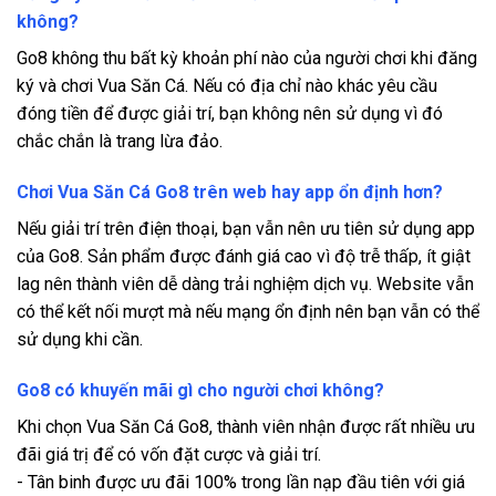
không?
Go8 không thu bất kỳ khoản phí nào của người chơi khi đăng
ký và chơi Vua Săn Cá. Nếu có địa chỉ nào khác yêu cầu
đóng tiền để được giải trí, bạn không nên sử dụng vì đó
chắc chắn là trang lừa đảo.
Chơi Vua Săn Cá Go8 trên web hay app ổn định hơn?
Nếu giải trí trên điện thoại, bạn vẫn nên ưu tiên sử dụng app
của Go8. Sản phẩm được đánh giá cao vì độ trễ thấp, ít giật
lag nên thành viên dễ dàng trải nghiệm dịch vụ. Website vẫn
có thể kết nối mượt mà nếu mạng ổn định nên bạn vẫn có thể
sử dụng khi cần.
Go8 có khuyến mãi gì cho người chơi không?
Khi chọn Vua Săn Cá Go8, thành viên nhận được rất nhiều ưu
đãi giá trị để có vốn đặt cược và giải trí.
- Tân binh được ưu đãi 100% trong lần nạp đầu tiên với giá