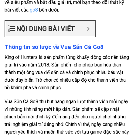
về siêu phẩm và bắt đầu giải trí, mời bạn theo dõi thật kỹ
bài viết của
go8
bên dưới.
NỘI DUNG BÀI VIẾT
Thông tin sơ lược về Vua Săn Cá Go8
King of Hunters là sản phẩm từng khuấy động các nền tảng
giải trí vào năm 2018. Sản phẩm cho phép bạn hóa thân
thành một ông vua để săn cá và chinh phục nhiều báu vật
dưới đáy biển. Trò chơi có nhiều cấp độ cho thành viên tha
hồ khám phá và chinh phục.
Vua Săn Cá Go8 thu hút hàng ngàn lượt thành viên mỗi ngày
vì những tính năng mới hấp dẫn. Sản phẩm sẽ cập nhật
phiên bản mới định kỳ để mang đến cho người chơi những
trải nghiệm giải trí đáng nhớ. Chính vì thế, ngày càng nhiều
người yêu thích và muốn thử sức với tựa game đặc sắc này.