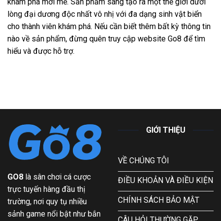
khám phá mới mẻ. Sản phẩm sáng tạo ra một thế giới dưới
lòng đại dương độc nhất vô nhị với đa dạng sinh vật biển
cho thành viên khám phá. Nếu cần biết thêm bất kỳ thông tin
nào về sản phẩm, đừng quên truy cập website Go8 để tìm
hiểu và được hỗ trợ.
GIỚI THIỆU
VỀ CHÚNG TÔI
GO8
là sân chơi cá cược
ĐIỀU KHOẢN VÀ ĐIỀU KIỆN
trực tuyến hàng đầu thị
CHÍNH SÁCH BẢO MẬT
trường, nơi quy tụ nhiều
sảnh game nổi bật như bắn
CÂU HỎI THƯỜNG GẶP