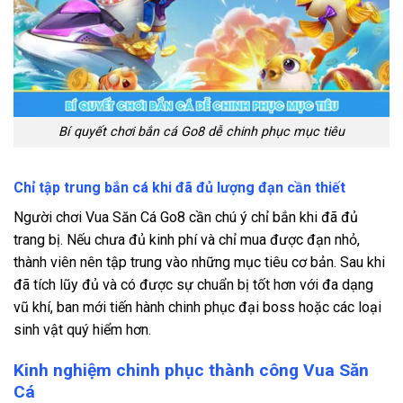
Bí quyết chơi bắn cá Go8 dễ chinh phục mục tiêu
Chỉ tập trung bắn cá khi đã đủ lượng đạn cần thiết
Người chơi Vua Săn Cá Go8 cần chú ý chỉ bắn khi đã đủ
trang bị. Nếu chưa đủ kinh phí và chỉ mua được đạn nhỏ,
thành viên nên tập trung vào những mục tiêu cơ bản. Sau khi
đã tích lũy đủ và có được sự chuẩn bị tốt hơn với đa dạng
vũ khí, ban mới tiến hành chinh phục đại boss hoặc các loại
sinh vật quý hiểm hơn.
Kinh nghiệm chinh phục thành công Vua Săn
Cá