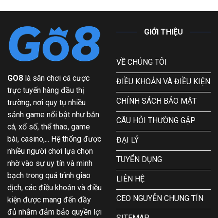
GIỚI THIỆU
VỀ CHÚNG TÔI
GO8
là sân chơi cá cược
ĐIỀU KHOẢN VÀ ĐIỀU KIỆN
trực tuyến hàng đầu thị
CHÍNH SÁCH BẢO MẬT
trường, nơi quy tụ nhiều
sảnh game nổi bật như bắn
CÂU HỎI THƯỜNG GẶP
cá, xổ số, thể thao, game
bài, casino,... Hệ thống được
ĐẠI LÝ
nhiều người chơi lựa chọn
TUYỂN DỤNG
nhờ vào sự uy tín và minh
bạch trong quá trình giao
LIÊN HỆ
dịch, các điều khoản và điều
CEO NGUYỄN CHUNG TÍN
kiện được mang đến đầy
đủ nhằm đảm bảo quyền lợi
SITEMAP