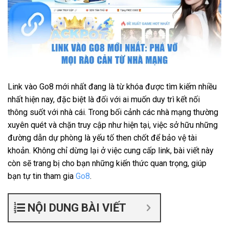
Link vào Go8 mới nhất đang là từ khóa được tìm kiếm nhiều
nhất hiện nay, đặc biệt là đối với ai muốn duy trì kết nối
thông suốt với nhà cái. Trong bối cảnh các nhà mạng thường
xuyên quét và chặn truy cập như hiện tại, việc sở hữu những
đường dẫn dự phòng là yếu tố then chốt để bảo vệ tài
khoản. Không chỉ dừng lại ở việc cung cấp link, bài viết này
còn sẽ trang bị cho bạn những kiến thức quan trọng, giúp
bạn tự tin tham gia
Go8
.
NỘI DUNG BÀI VIẾT