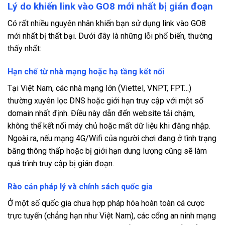
Lý do khiến link vào GO8 mới nhất bị gián đoạn
Có rất nhiều nguyên nhân khiến bạn sử dụng link vào GO8
mới nhất bị thất bại. Dưới đây là những lỗi phổ biến, thường
thấy nhất:
Hạn chế từ nhà mạng hoặc hạ tầng kết nối
Tại Việt Nam, các nhà mạng lớn (Viettel, VNPT, FPT…)
thường xuyên lọc DNS hoặc giới hạn truy cập với một số
domain nhất định. Điều này dẫn đến website tải chậm,
không thể kết nối máy chủ hoặc mất dữ liệu khi đăng nhập.
Ngoài ra, nếu mạng 4G/Wifi của người chơi đang ở tình trạng
băng thông thấp hoặc bị giới hạn dung lượng cũng sẽ làm
quá trình truy cập bị gián đoạn.
Rào cản pháp lý và chính sách quốc gia
Ở một số quốc gia chưa hợp pháp hóa hoàn toàn cá cược
trực tuyến (chẳng hạn như Việt Nam), các cổng an ninh mạng