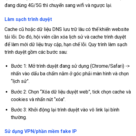
đang dùng 4G/5G thì chuyển sang wifi và ngược lại.
Làm sạch trình duyệt
Cache cũ hoặc dữ liệu DNS lưu trữ lâu có thể khiến website
tải lỗi. Do đó, hội viên cần xóa lịch sử và cache trình duyệt
để làm mới dữ liệu truy cập, hạn chế lỗi. Quy trình làm sạch
trình duyệt gồm các bước sau:
Bước 1: Mở trình duyệt đang sử dụng (Chrome/Safari) ->
nhấn vào dấu ba chấm nằm ở góc phải màn hình và chọn
“lịch sử”.
Bước 2: Chọn “Xóa dữ liệu duyệt web”, tick chọn cache và
cookies và nhấn nút “xóa”.
Bước 3: Khởi động lại trình duyệt vào vô link lại bình
thường.
Sử dụng VPN/phần mềm fake IP