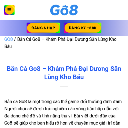
Bỏ
qua
nội
dung
ĐĂNG NHẬP
ĐĂNG KÝ +88K
GO8
/
Bắn Cá Go8 – Khám Phá Đại Dương Săn Lùng Kho
Báu
Bắn Cá Go8 – Khám Phá Đại Dương Săn
Lùng Kho Báu
Bắn cá Go8 là một trong các thể game đổi thưởng đình đám.
Người chơi sẽ được trải nghiệm các vòng bắn hấp dẫn với
đa dạng chế độ và tính năng thú vị. Bài viết dưới đây của
Go8 sẽ giúp cho bạn hiểu rõ hơn về chuyên mục giải trí dẫn