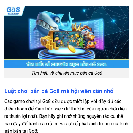
Tìm hiểu về chuyên mục bắn cá Go8
Luật chơi bắn cá Go8 mà hội viên cần nhớ
Các game chơi tại Go8 đều được thiết lập với đầy đủ các
điều khoản để đảm bảo việc dự thưởng của người chơi diễn
ra thuận lợi nhất. Bạn hãy ghi nhớ những nguyên tắc cụ thể
sau đây để tránh các rủi ro và sự cố phát sinh trong quá trình
săn bắn tại Go8: