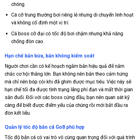
chóng.
Cá cỡ trung thường bơi riêng lẻ nhưng di chuyển linh hoạt
và không cố định một vị trí.
Cá boss cỡ đại có tốc độ bơi chậm nhưng khả năng
chống đòn cao.
Hạn chế bắn bừa, bắn không kiểm soát
Người chơi cần có kế hoạch ngắm bắn hiệu quả để nắm
chắc cơ hội thắng lớn. Bạn không nên bắn theo cảm hứng
mà chỉ nên bóp còi khi đã ghim được mục tiêu. Việc này sẽ
hạn chế tối đa được tình trạng lãng phí đạn và mất thời gian
săn đuổi. Đối với các boss cứng đầu, bạn nên quan sát kỹ
càng để biết được điểm yếu của chúng rồi mới bắt đầu ra
đòn kết liễu.
Quản lý tốc độ bắn cá Go8 phù hợp
Tốc độ bắn cá có vai trò vô cùng quan trọng đối với quá trình