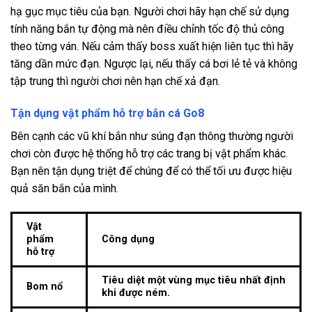
hạ gục mục tiêu của bạn. Người chơi hãy hạn chế sử dụng
tính năng bắn tự động mà nên điều chỉnh tốc độ thủ công
theo từng ván. Nếu cảm thấy boss xuất hiện liên tục thì hãy
tăng dần mức đạn. Ngược lại, nếu thấy cá bơi lẻ tẻ và không
tập trung thì người chơi nên hạn chế xả đạn.
Tận dụng vật phẩm hỗ trợ bắn cá Go8
Bên cạnh các vũ khí bắn như súng đạn thông thường người
chơi còn được hệ thống hỗ trợ các trang bị vật phẩm khác.
Bạn nên tận dụng triệt để chúng để có thể tối ưu được hiệu
quả săn bắn của mình.
Vật
phẩm
Công dụng
hỗ trợ
Tiêu diệt một vùng mục tiêu nhất định
Bom nổ
khi được ném.