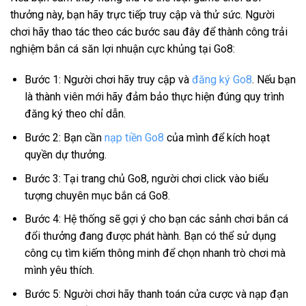
thưởng này, bạn hãy trực tiếp truy cập và thử sức. Người
chơi hãy thao tác theo các bước sau đây để thành công trải
nghiệm bắn cá săn lợi nhuận cực khủng tại Go8:
Bước 1: Người chơi hãy truy cập và
đăng ký Go8
. Nếu bạn
là thành viên mới hãy đảm bảo thực hiện đúng quy trình
đăng ký theo chỉ dẫn.
Bước 2: Bạn cần
nạp tiền Go8
của mình để kích hoạt
quyền dự thưởng.
Bước 3: Tại trang chủ Go8, người chơi click vào biểu
tượng chuyên mục bắn cá Go8.
Bước 4: Hệ thống sẽ gợi ý cho bạn các sảnh chơi bắn cá
đổi thưởng đang được phát hành. Bạn có thể sử dụng
công cụ tìm kiếm thông minh để chọn nhanh trò chơi mà
mình yêu thích.
Bước 5: Người chơi hãy thanh toán cửa cược và nạp đạn