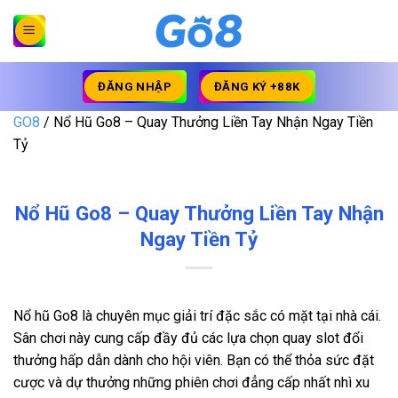
Bỏ
qua
nội
dung
ĐĂNG NHẬP
ĐĂNG KÝ +88K
GO8
/
Nổ Hũ Go8 – Quay Thưởng Liền Tay Nhận Ngay Tiền
Tỷ
Nổ Hũ Go8 – Quay Thưởng Liền Tay Nhận
Ngay Tiền Tỷ
Nổ hũ Go8 là chuyên mục giải trí đặc sắc có mặt tại nhà cái.
Sân chơi này cung cấp đầy đủ các lựa chọn quay slot đổi
thưởng hấp dẫn dành cho hội viên. Bạn có thể thỏa sức đặt
cược và dự thưởng những phiên chơi đẳng cấp nhất nhì xu