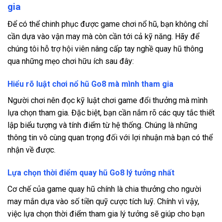
gia
Để có thể chinh phục được game chơi nổ hũ, bạn không chỉ
cần dựa vào vận may mà còn cần tới cả kỹ năng. Hãy để
chúng tôi hỗ trợ hội viên nâng cấp tay nghề quay hũ thông
qua những mẹo chơi hữu ích sau đây:
Hiểu rõ luật chơi nổ hũ Go8 mà mình tham gia
Người chơi nên đọc kỹ luật chơi game đổi thưởng mà mình
lựa chọn tham gia. Đặc biệt, bạn cần nắm rõ các quy tắc thiết
lập biểu tượng và tính điểm từ hệ thống. Chúng là những
thông tin vô cùng quan trọng đối với lợi nhuận mà bạn có thể
nhận về được.
Lựa chọn thời điểm quay hũ Go8 lý tưởng nhất
Cơ chế của game quay hũ chính là chia thưởng cho người
may mắn dựa vào số tiền quỹ cược tích luỹ. Chính vì vậy,
việc lựa chọn thời điểm tham gia lý tưởng sẽ giúp cho bạn