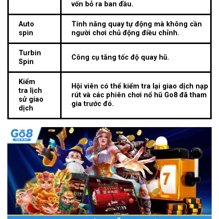
vốn bỏ ra ban đầu.
Auto
Tính năng quay tự động mà không cần
spin
người chơi chủ động điều chỉnh.
Turbin
Công cụ tăng tốc độ quay hũ.
Spin
Kiểm
Hội viên có thể kiểm tra lại giao dịch nạp
tra lịch
rút và các phiên chơi nổ hũ Go8 đã tham
sử giao
gia trước đó.
dịch