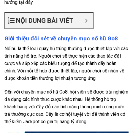
hướng tại đây.
NỘI DUNG BÀI VIẾT
Giới thiệu đôi nét về chuyên mục nổ hũ Go8
Nổ hũ là thể loại quay hũ trúng thưởng được thiết lập với các
tính năng hỗ trợ. Người chơi sẽ thực hiện các thao tác đặt
cược và sắp xếp các biểu tượng để tạo thành dãy hoàn
chỉnh. Với mỗi tổ hợp được thiết lập, người chơi sẽ nhận về
được khoản tiền thưởng lợi nhuận tương ứng.
Đến với chuyên mục nổ hũ Go8, hội viên sẽ được trải nghiệm
đa dạng các hình thức cược khác nhau. Hệ thống hỗ trợ
khách hàng với đầy đủ các tính năng thông minh cùng mức
trả thưởng cực cao. Đây là cơ hội tuyệt vời để thành viên có
thể kiếm Jackpot có giá trị hàng tỷ đồng.