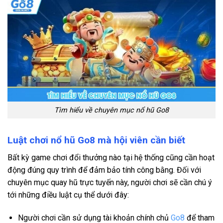
Tìm hiểu về chuyên mục nổ hũ Go8
Luật chơi nổ hũ Go8 mà hội viên cần biết
Bất kỳ game chơi đổi thưởng nào tại hệ thống cũng cần hoạt
động đúng quy trình để đảm bảo tính công bằng. Đối với
chuyên mục quay hũ trực tuyến này, người chơi sẽ cần chú ý
tới những điều luật cụ thể dưới đây:
Người chơi cần sử dụng tài khoản chính chủ
Go8
để tham