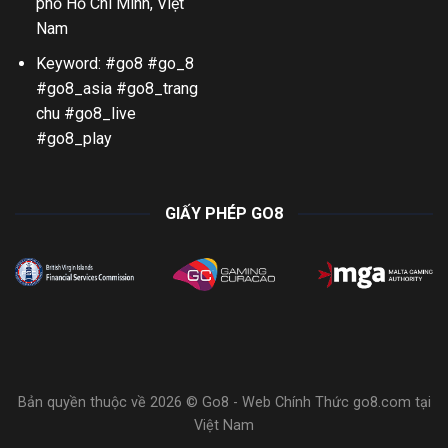
phố Hồ Chí Minh, Việt
Nam
Keyword: #go8 #go_8
#go8_asia #go8_trang
chu #go8_live
#go8_play
GIẤY PHÉP GO8
Bản quyền thuộc về 2026 © Go8 - Web Chính Thức go8.com tại
Việt Nam