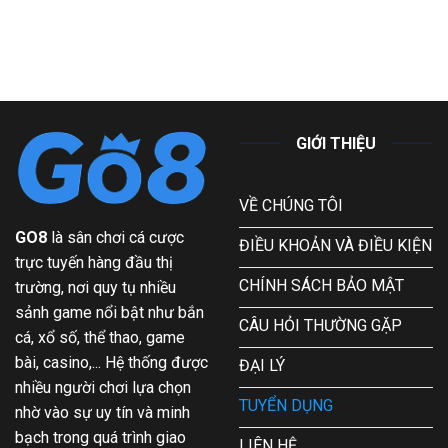
GIỚI THIỆU
VỀ CHÚNG TÔI
GO8
là sân chơi cá cược
ĐIỀU KHOẢN VÀ ĐIỀU KIỆN
trực tuyến hàng đầu thị
CHÍNH SÁCH BẢO MẬT
trường, nơi quy tụ nhiều
sảnh game nổi bật như bắn
CÂU HỎI THƯỜNG GẶP
cá, xổ số, thể thao, game
bài, casino,... Hệ thống được
ĐẠI LÝ
nhiều người chơi lựa chọn
TUYỂN DỤNG
nhờ vào sự uy tín và minh
bạch trong quá trình giao
LIÊN HỆ