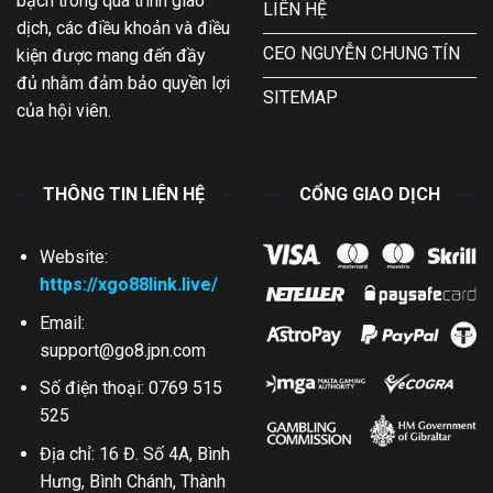
bạch trong quá trình giao
LIÊN HỆ
dịch, các điều khoản và điều
CEO NGUYỄN CHUNG TÍN
kiện được mang đến đầy
đủ nhằm đảm bảo quyền lợi
SITEMAP
của hội viên.
THÔNG TIN LIÊN HỆ
CỔNG GIAO DỊCH
Website:
https://xgo88link.live/
Email:
support@go8.jpn.com
Số điện thoại: 0769 515
525
Địa chỉ: 16 Đ. Số 4A, Bình
Hưng, Bình Chánh, Thành