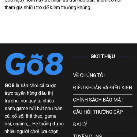
tham gia nhiều trò để kiếm thưởng khủng.
GIỚI THIỆU
VỀ CHÚNG TÔI
GO8
là sân chơi cá cược
ĐIỀU KHOẢN VÀ ĐIỀU KIỆN
trực tuyến hàng đầu thị
CHÍNH SÁCH BẢO MẬT
trường, nơi quy tụ nhiều
sảnh game nổi bật như bắn
CÂU HỎI THƯỜNG GẶP
cá, xổ số, thể thao, game
bài, casino,... Hệ thống được
ĐẠI LÝ
nhiều người chơi lựa chọn
TUYỂN DỤNG