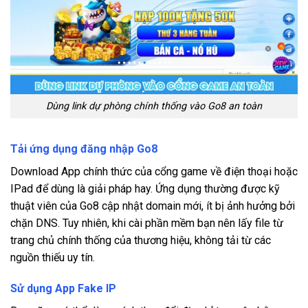
Dùng link dự phòng chính thống vào Go8 an toàn
Tải ứng dụng đăng nhập Go8
Download App chính thức của cổng game về điện thoại hoặc
IPad để dùng là giải pháp hay. Ứng dụng thường được kỹ
thuật viên của Go8 cập nhật domain mới, ít bị ảnh hưởng bởi
chặn DNS. Tuy nhiên, khi cài phần mềm bạn nên lấy file từ
trang chủ chính thống của thương hiệu, không tải từ các
nguồn thiếu uy tín.
Sử dụng App Fake IP