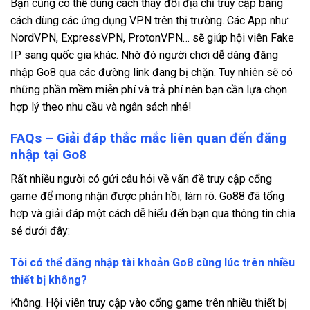
Bạn cũng có thể dùng cách thay đổi địa chỉ truy cập bằng
cách dùng các ứng dụng VPN trên thị trường. Các App như:
NordVPN, ExpressVPN, ProtonVPN… sẽ giúp hội viên Fake
IP sang quốc gia khác. Nhờ đó người chơi dễ dàng đăng
nhập Go8 qua các đường link đang bị chặn. Tuy nhiên sẽ có
những phần mềm miễn phí và trả phí nên bạn cần lựa chọn
hợp lý theo nhu cầu và ngân sách nhé!
FAQs – Giải đáp thắc mắc liên quan đến đăng
nhập tại Go8
Rất nhiều người có gửi câu hỏi về vấn đề truy cập cổng
game để mong nhận được phản hồi, làm rõ. Go88 đã tổng
hợp và giải đáp một cách dễ hiểu đến bạn qua thông tin chia
sẻ dưới đây:
Tôi có thể đăng nhập tài khoản Go8 cùng lúc trên nhiều
thiết bị không?
Không. Hội viên truy cập vào cổng game trên nhiều thiết bị