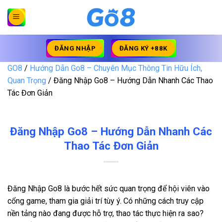
Bỏ
qua
nội
dung
ĐĂNG NHẬP
ĐĂNG KÝ +88K
GO8
/
Hướng Dẫn Go8 – Chuyên Mục Thông Tin Hữu Ích,
Quan Trọng
/
Đăng Nhập Go8 – Hướng Dẫn Nhanh Các Thao
Tác Đơn Giản
Đăng Nhập Go8 – Hướng Dẫn Nhanh Các
Thao Tác Đơn Giản
Đăng Nhập Go8 là bước hết sức quan trọng để hội viên vào
cổng game, tham gia giải trí tùy ý. Có những cách truy cập
nền tảng nào đang được hỗ trợ, thao tác thực hiện ra sao?