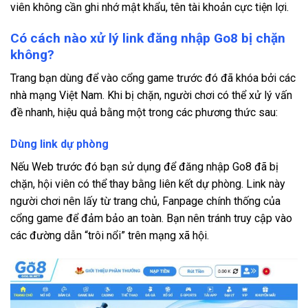
viên không cần ghi nhớ mật khẩu, tên tài khoản cực tiện lợi.
Có cách nào xử lý link đăng nhập Go8 bị chặn
không?
Trang bạn dùng để vào cổng game trước đó đã khóa bởi các
nhà mạng Việt Nam. Khi bị chặn, người chơi có thể xử lý vấn
đề nhanh, hiệu quả bằng một trong các phương thức sau:
Dùng link dự phòng
Nếu Web trước đó bạn sử dụng để đăng nhập Go8 đã bị
chặn, hội viên có thể thay bằng liên kết dự phòng. Link này
người chơi nên lấy từ trang chủ, Fanpage chính thống của
cổng game để đảm bảo an toàn. Bạn nên tránh truy cập vào
các đường dẫn “trôi nổi” trên mạng xã hội.