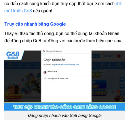
có dấu cách cũng khiến bạn truy cập thất bại. Xem cách
đổi
mật khẩu Go8
nếu quên!
Truy cập nhanh bằng Google
Thay vì thao tác thủ công, bạn có thể dùng tài khoản Gmail
để đăng nhập Go8 tự động với các bước thực hiện như sau:
Đăng nhập nhanh vào Go8 bằng Google