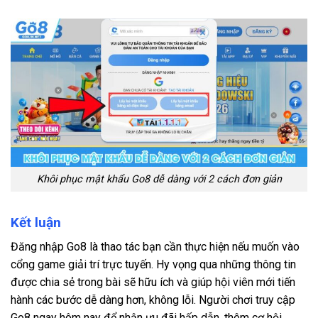
Khôi phục mật khẩu Go8 dễ dàng với 2 cách đơn giản
Kết luận
Đăng nhập Go8 là thao tác bạn cần thực hiện nếu muốn vào
cổng game giải trí trực tuyến. Hy vọng qua những thông tin
được chia sẻ trong bài sẽ hữu ích và giúp hội viên mới tiến
hành các bước dễ dàng hơn, không lỗi. Người chơi truy cập
Go8 ngay hôm nay để nhận ưu đãi hấp dẫn, thêm cơ hội