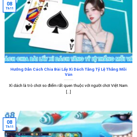
08
Th11
Hướng Dẫn Cách Chia Bài Lấy Xì Dách Tăng Tỷ Lệ Thắng Mỗi
Ván
Xì dách là trò chơi so điểm rất quen thuộc với người chơi Việt Nam.
[...]
08
Th11