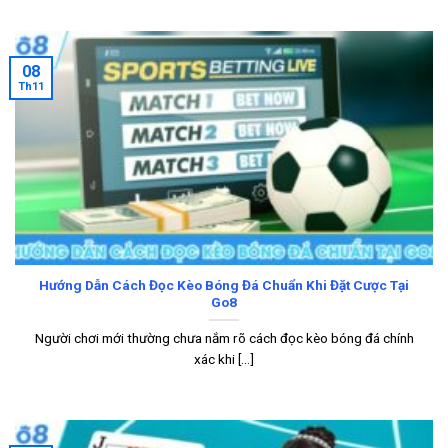
08
Th11
Hướng Dẫn Cách Đọc Kèo Bóng Đá Chuẩn Khi Đặt Cược Tại
Go8
Người chơi mới thường chưa nắm rõ cách đọc kèo bóng đá chính
xác khi [...]