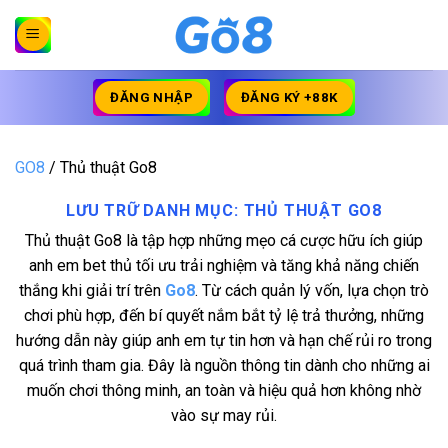
Bỏ
qua
nội
dung
ĐĂNG NHẬP
ĐĂNG KÝ +88K
GO8
/
Thủ thuật Go8
LƯU TRỮ DANH MỤC:
THỦ THUẬT GO8
Thủ thuật Go8 là tập hợp những mẹo cá cược hữu ích giúp
anh em bet thủ tối ưu trải nghiệm và tăng khả năng chiến
thắng khi giải trí trên
Go8
. Từ cách quản lý vốn, lựa chọn trò
chơi phù hợp, đến bí quyết nắm bắt tỷ lệ trả thưởng, những
hướng dẫn này giúp anh em tự tin hơn và hạn chế rủi ro trong
quá trình tham gia. Đây là nguồn thông tin dành cho những ai
muốn chơi thông minh, an toàn và hiệu quả hơn không nhờ
vào sự may rủi.