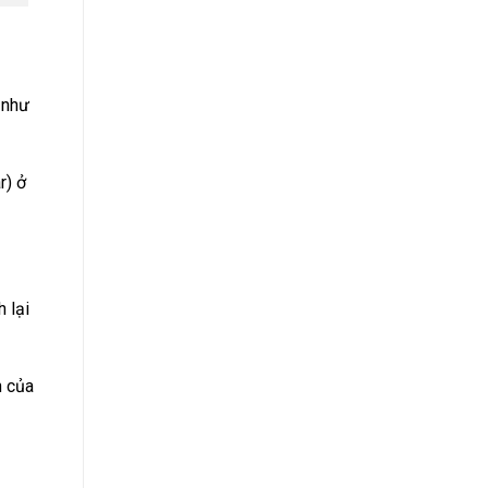
 như
r) ở
 lại
n của