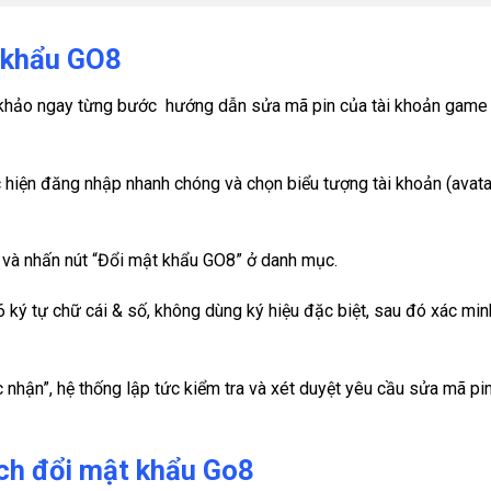
 khẩu GO8
m khảo ngay từng bước hướng dẫn sửa mã pin của tài khoản game
c hiện đăng nhập nhanh chóng và chọn biểu tượng tài khoản (avata
i” và nhấn nút “Đổi mật khẩu GO8” ở danh mục.
 ký tự chữ cái & số, không dùng ký hiệu đặc biệt, sau đó xác minh
 nhận”, hệ thống lập tức kiểm tra và xét duyệt yêu cầu sửa mã pi
ách đổi mật khẩu Go8