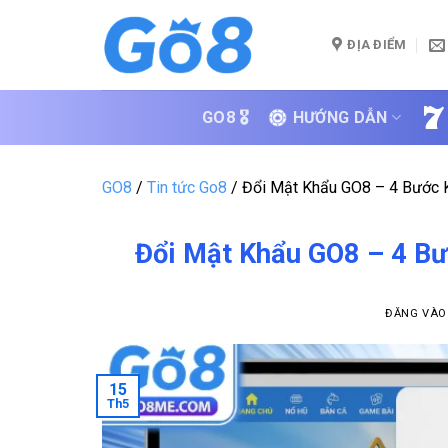
Bỏ
qua
ĐỊA ĐIỂM
nội
dung
GO8 🎖️
HƯỚNG DẪN
GO8
/
Tin tức Go8
/
Đổi Mật Khẩu GO8 – 4 Bước 
Đổi Mật Khẩu GO8 – 4 Bư
ĐĂNG VÀ
15
Th5