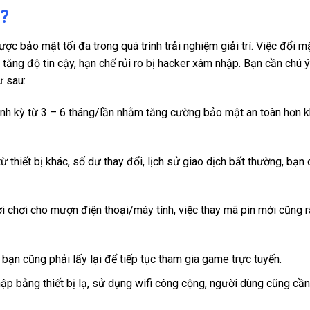
8?
c bảo mật tối đa trong quá trình trải nghiệm giải trí. Việc đổi m
tăng độ tin cậy, hạn chế rủi ro bị hacker xâm nhập. Bạn cần chú 
ư sau:
định kỳ từ 3 – 6 tháng/lần nhằm tăng cường bảo mật an toàn hơn k
ừ thiết bị khác, số dư thay đổi, lịch sử giao dịch bất thường, bạn
i chơi cho mượn điện thoại/máy tính, việc thay mã pin mới cũng r
bạn cũng phải lấy lại để tiếp tục tham gia game trực tuyến.
p bằng thiết bị lạ, sử dụng wifi công cộng, người dùng cũng cầ