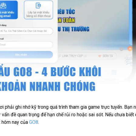
i phải ghi nhớ kỹ trong quá trình tham gia game trực tuyến. Bạn 
 ý vấn đề quan trọng để hạn chế rủi ro hoặc sai sót. Nếu chưa biết
ất hôm nay của
GO8
.