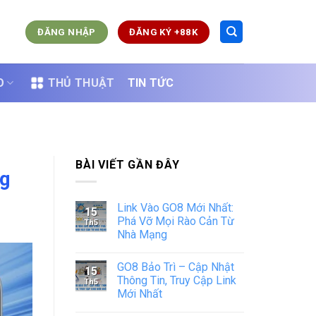
ĐĂNG NHẬP
ĐĂNG KÝ +88K
O
THỦ THUẬT
TIN TỨC
BÀI VIẾT GẦN ĐÂY
g
Link Vào GO8 Mới Nhất:
15
Phá Vỡ Mọi Rào Cản Từ
Th5
Nhà Mạng
GO8 Bảo Trì – Cập Nhật
15
Thông Tin, Truy Cập Link
Th5
Mới Nhất