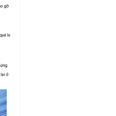
áo gỡ
quá lo
 ứng.
lại ở