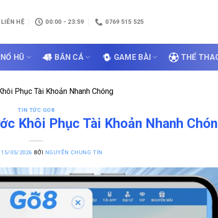
LIÊN HỆ
00:00 - 23:59
0769 515 525
NỔ HŨ
BẮN CÁ
GAME BÀI
THỂ THA
Khôi Phục Tài Khoản Nhanh Chóng
TIN TỨC GO8
ớc Khôi Phục Tài Khoản Nhanh Chón
O
15/05/2026
BỞI
NGUYỄN CHUNG TÍN