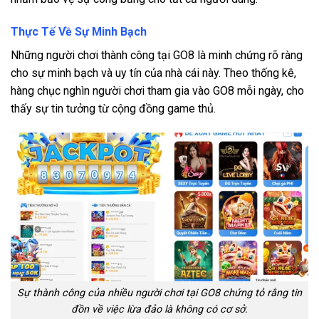
Thực Tế Về Sự Minh Bạch
Những người chơi thành công tại GO8 là minh chứng rõ ràng
cho sự minh bạch và uy tín của nhà cái này. Theo thống kê,
hàng chục nghìn người chơi tham gia vào GO8 mỗi ngày, cho
thấy sự tin tưởng từ cộng đồng game thủ.
Sự thành công của nhiều người chơi tại GO8 chứng tỏ rằng tin
đồn về việc lừa đảo là không có cơ sở.