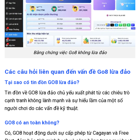
Bằng chứng việc Go8 không lừa đảo
Các câu hỏi liên quan đến vấn đề Go8 lừa đảo
Tại sao có tin đồn GO8 lừa đảo?
Tin đồn về GO8 lừa đảo chủ yếu xuất phát từ các chiêu trò
cạnh tranh không lành mạnh và sự hiểu lầm của một số
người chơi do các vấn đề kỹ thuật.
GO8 có an toàn không?
Có, GO8 hoạt động dưới sự cấp phép từ Cagayan và Free