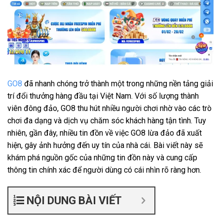
GO8
đã nhanh chóng trở thành một trong những nền tảng giải
trí đổi thưởng hàng đầu tại Việt Nam. Với số lượng thành
viên đông đảo, GO8 thu hút nhiều người chơi nhờ vào các trò
chơi đa dạng và dịch vụ chăm sóc khách hàng tận tình. Tuy
nhiên, gần đây, nhiều tin đồn về việc GO8 lừa đảo đã xuất
hiện, gây ảnh hưởng đến uy tín của nhà cái. Bài viết này sẽ
khám phá nguồn gốc của những tin đồn này và cung cấp
thông tin chính xác để người dùng có cái nhìn rõ ràng hơn.
NỘI DUNG BÀI VIẾT