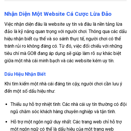
Nhận Diện Một Website Cá Cược Lừa Đảo
Việc nhận diện đâu là website uy tín và đâu là nền tảng lừa
đảo là kỹ năng quan trọng với người chơi. Thông qua các dấu
hiệu nhận biết cụ thể và so sánh thực tế, người chơi có thể
tránh rủi ro không đáng có. Từ đó, việc đối chiếu với những
tiêu chí mà GO8 đang áp dụng sẽ giúp làm rõ sự khác biệt
giữa một nhà cái minh bạch và các website kém uy tín.
Dấu Hiệu Nhận Biết
Khi tìm kiếm một nhà cái đáng tin cậy, người chơi cần lưu ý
đến một số dấu hiệu như:
Thiếu sự hỗ trợ nhiệt tình: Các nhà cái uy tín thường có đội
ngũ chăm sóc khách hàng chuyên nghiệp và tận tình.
Hỗ trợ một ngôn ngữ duy nhất: Các trang web chỉ hỗ trợ
một ngôn ngữ có thể là dấu hiệu của một trang web