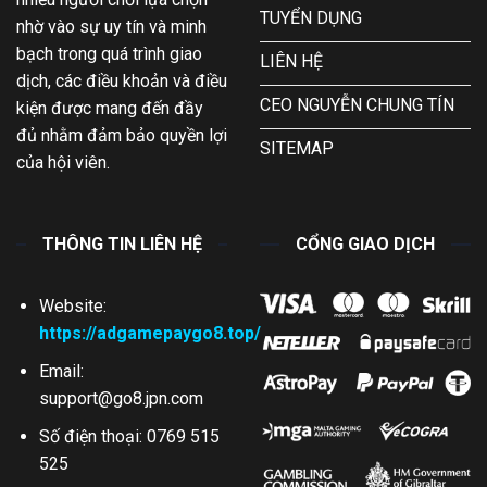
TUYỂN DỤNG
nhờ vào sự uy tín và minh
bạch trong quá trình giao
LIÊN HỆ
dịch, các điều khoản và điều
CEO NGUYỄN CHUNG TÍN
kiện được mang đến đầy
đủ nhằm đảm bảo quyền lợi
SITEMAP
của hội viên.
THÔNG TIN LIÊN HỆ
CỔNG GIAO DỊCH
Website:
https://adgamepaygo8.top/
Email:
support@go8.jpn.com
Số điện thoại: 0769 515
525